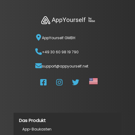
AppYourself GMBH
+49 30 60 98 19 790
support@appyourself.net
Das Produkt
App-Baukasten