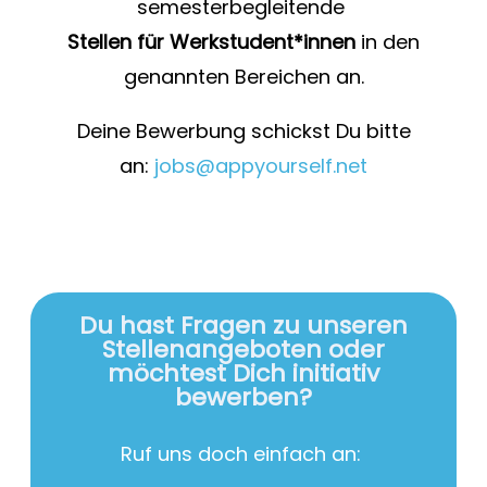
semesterbegleitende
Stellen für Werkstudent*innen
in den
genannten Bereichen an.
Deine Bewerbung schickst Du bitte
an:
jobs@appyourself.net
Du hast Fragen zu unseren
Stellenangeboten oder
möchtest Dich initiativ
bewerben?
Ruf uns doch einfach an: