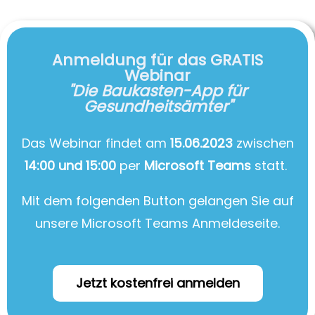
Anmeldung für das GRATIS
Webinar
"Die Baukasten-App für
Gesundheitsämter"
Das Webinar findet am
15.06.2023
zwischen
14:00 und 15:00
per
Microsoft Teams
statt.
Mit dem folgenden Button gelangen Sie auf
unsere Microsoft Teams Anmeldeseite.
Jetzt kostenfrei anmelden