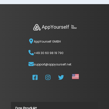
AppYourself GMBH
+49 30 60 98 19 790
support@appyourself.net
Das Produkt