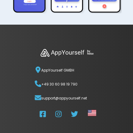
AppYourself GMBH
+49 30 60 98 19 790
support@appyourself.net