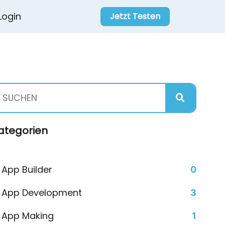
Login
Jetzt Testen
ategorien
App Builder
0
App Development
3
App Making
1