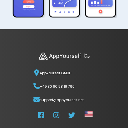
AppYourself GMBH
+49 30 60 98 19 790
support@appyourself.net