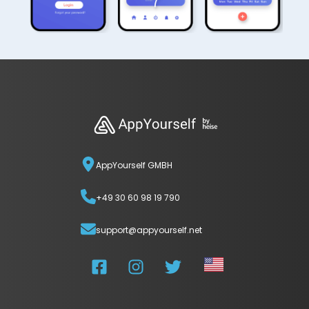
AppYourself GMBH
+49 30 60 98 19 790
support@appyourself.net