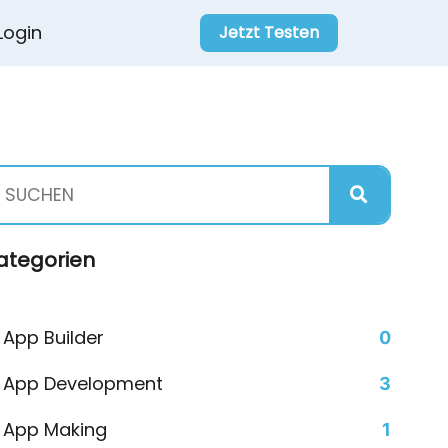
Login
Jetzt Testen
ategorien
App Builder
0
App Development
3
App Making
1