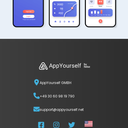
AppYourself GMBH
+49 30 60 98 19 790
support@appyourself.net