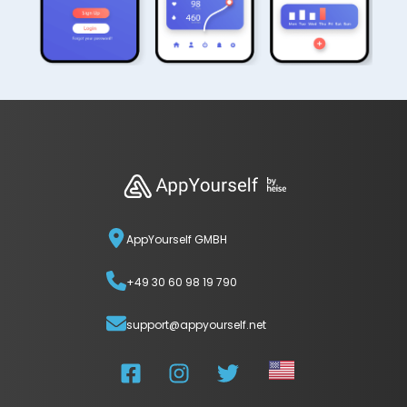
AppYourself GMBH
+49 30 60 98 19 790
support@appyourself.net