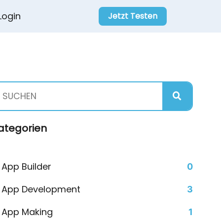
Login
Jetzt Testen
ategorien
App Builder
0
App Development
3
App Making
1