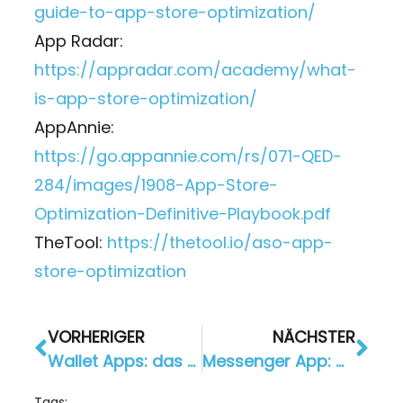
guide-to-app-store-optimization/
App Radar:
https://appradar.com/academy/what-
is-app-store-optimization/
AppAnnie:
https://go.appannie.com/rs/071-QED-
284/images/1908-App-Store-
Optimization-Definitive-Playbook.pdf
TheTool:
https://thetool.io/aso-app-
store-optimization
VORHERIGER
NÄCHSTER
Wallet Apps: das Smartphone wird zur Brieftasche
Messenger App: Moderne Art mit Deinen Kunden zu kommunizieren
Tags: