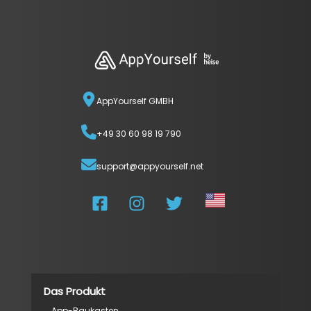
AppYourself GMBH
+49 30 60 98 19 790
support@appyourself.net
Das Produkt
App-Baukasten