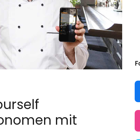
F
urself
ronomen mit