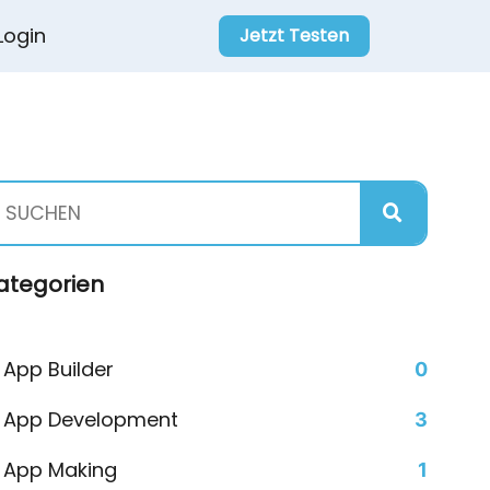
Login
Jetzt Testen
ategorien
App Builder
0
App Development
3
App Making
1