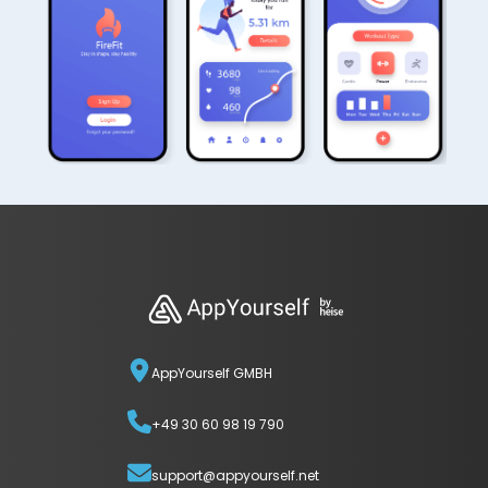
AppYourself GMBH
+49 30 60 98 19 790
support@appyourself.net