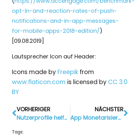
(
https://www.accengage.com/benchmark-
opt-in-and-reaction-rates-of-push-
notifications-and-in-app-messages-
for-mobile-apps-2018-edition/
)
[09.08.2019]
Lautsprecher Icon auf Header:
Icons made by
Freepik
from
www.flaticon.com
is licensed by
CC 3.0
BY
VORHERIGER
NÄCHSTER
Nutzerprofile helfen, mehr über Ihre Kunden zu erfahren
App Monetarisierung in 2019: 6 Wege, die Dir zeigen wie!
Tags: