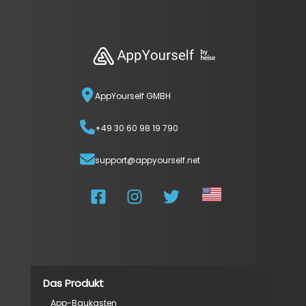
AppYourself GMBH
+49 30 60 98 19 790
support@appyourself.net
Das Produkt
App-Baukasten