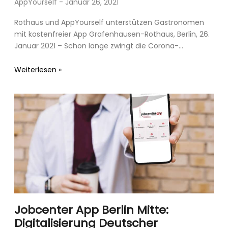
AppYourself
Januar 26, 2021
Rothaus und AppYourself unterstützen Gastronomen
mit kostenfreier App Grafenhausen-Rothaus, Berlin, 26.
Januar 2021 – Schon lange zwingt die Corona-
Pandemie insbesondere Gastronomiebetriebe in den
Lockdown. Um
Weiterlesen »
Jobcenter App Berlin Mitte:
Digitalisierung Deutscher