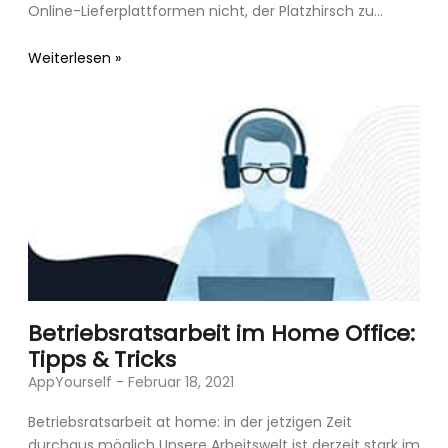
Online-Lieferplattformen nicht, der Platzhirsch zu
werden. Dies klingt im ersten Moment etwas
unverständlich, schließlich
Weiterlesen »
Betriebsratsarbeit im Home Office:
Tipps & Tricks
AppYourself
Februar 18, 2021
Betriebsratsarbeit at home: in der jetzigen Zeit
durchaus möglich Unsere Arbeitswelt ist derzeit stark im