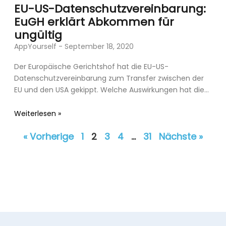
EU-US-Datenschutzvereinbarung:
EuGH erklärt Abkommen für
ungültig
AppYourself
September 18, 2020
Der Europäische Gerichtshof hat die EU-US-
Datenschutzvereinbarung zum Transfer zwischen der
EU und den USA gekippt. Welche Auswirkungen hat dies
auf Unternehmen? EuGH: EU-US-
Datenschutzvereinbarung ist unwirksam
Weiterlesen »
« Vorherige
1
2
3
4
…
31
Nächste »